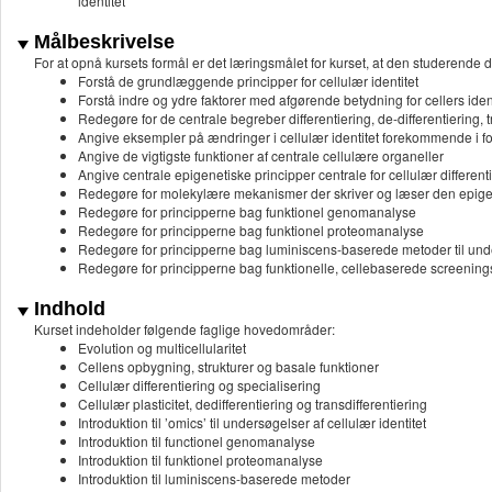
identitet
Målbeskrivelse
For at opnå kursets formål er det læringsmålet for kurset, at den studerende d
Forstå de grundlæggende principper for cellulær identitet
Forstå indre og ydre faktorer med afgørende betydning for cellers iden
Redegøre for de centrale begreber differentiering, de-differentiering, tr
Angive eksempler på ændringer i cellulær identitet forekommende i f
Angive de vigtigste funktioner af centrale cellulære organeller
Angive centrale epigenetiske principper centrale for cellulær different
Redegøre for molekylære mekanismer der skriver og læser den epig
Redegøre for principperne bag funktionel genomanalyse
Redegøre for principperne bag funktionel proteomanalyse
Redegøre for principperne bag luminiscens-baserede metoder til under
Redegøre for principperne bag funktionelle, cellebaserede screenin
Indhold
Kurset indeholder følgende faglige hovedområder:
Evolution og multicellularitet
Cellens opbygning, strukturer og basale funktioner
Cellulær differentiering og specialisering
Cellulær plasticitet, dedifferentiering og transdifferentiering
Introduktion til ’omics’ til undersøgelser af cellulær identitet
Introduktion til functionel genomanalyse
Introduktion til funktionel proteomanalyse
Introduktion til luminiscens-baserede metoder