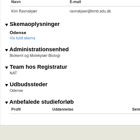
Navn
E-mail
Kim Ravnskjær
ravnskjaer@bmb.sdu.dk
Skemaoplysninger
Odense
Vis fuldt skema
Administrationsenhed
Biokemi og Molekylær Biologi
Team hos Registratur
NAT
Udbudssteder
Odense
Anbefalede studieforløb
Profil
Uddannelse
Sem