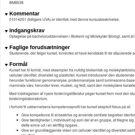
BMB538
Kommentar
01014201 (tidligere UVA) er identisk med denne kursusbeskrivelse.
Indgangskrav
Optagelse på bacheloruddannelsen i Biokemi og Molekylær Biologi, samt at 
Faglige forudsætninger
Studerende, der følger kurset, forventes at have kendskab til de stipulerede
Formål
Kurset har til formål, med eksempler fra nutidig biokemisk og molekylærbiol
cellulær identitet, diversitet og plasticitet. Kurset introducerer den studeren
herunder funktionel genomanalyse, proteomanalyse samt luminescens-baserede 
mammale væv, herunder lever, muskel, og fedt, samt den molekylære karakter
Med inddragelsen af nyere forskningslitteratur peger kurset frem mod den st
forskningslaboratorium.
I forhold til uddannelsens kompetenceprofil har kurset eksplicit fokus på at:
Give kompetence til at beskrive og anvende centrale begreber idenfo
Give færdigheder i, individuelt og som del af en gruppe, at tilegne 
dette emne ud i en skriftlig opgave.
Give en grundlæggende viden om cellulær identitet og diversitet samt