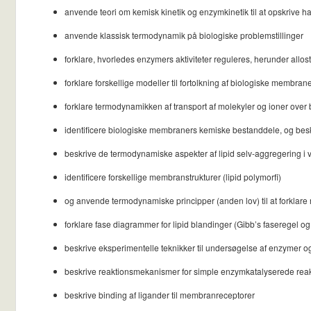
anvende teori om kemisk kinetik og enzymkinetik til at opskrive
anvende klassisk termodynamik på biologiske problemstillinger
forklare, hvorledes enzymers aktiviteter reguleres, herunder allos
forklare forskellige modeller til fortolkning af biologiske membr
forklare termodynamikken af transport af molekyler og ioner over b
identificere biologiske membraners kemiske bestanddele, og beskr
beskrive de termodynamiske aspekter af lipid selv-aggregering i
identificere forskellige membranstrukturer (lipid polymorfi)
og anvende termodynamiske principper (anden lov) til at forkla
forklare fase diagrammer for lipid blandinger (Gibb’s faseregel og 
beskrive eksperimentelle teknikker til undersøgelse af enzymer og
beskrive reaktionsmekanismer for simple enzymkatalyserede rea
beskrive binding af ligander til membranreceptorer