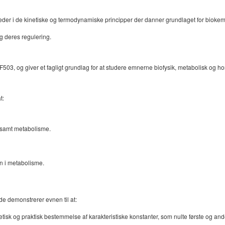
der i de kinetiske og termodynamiske principper der danner grundlaget for biokemi
g deres regulering.
503, og giver et fagligt grundlag for at studere emnerne biofysik, metabolisk og h
t:
 samt metabolisme.
n i metabolisme.
de demonstrerer evnen til at:
oretisk og praktisk bestemmelse af karakteristiske konstanter, som nulte første o