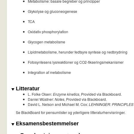
Metabolisme: basale begreber og principper
Glykolyse og gluconeogenese
TCA
Oxidativ phosphorylation
Glycogen metabolisme
Lipidmetabolisme, herunder fedtsyre syntese og nedbrydning
Fotosyntesens lysreaktioner og CO2-fikseringsmekanismer
Integration af metabolisme
Litteratur
L. Folke Olsen:
Enzyme kinetics
, Provided via Blackboard.
Daniel Wüstner:
Notes
, Provided via Blackboard.
David L. Nelson and Michael M. Cox:
LEHNINGER: PRINCIPLES
Se BlackBoard for pensumlister og yderligere litteraturhenvisninger.
Eksamensbestemmelser