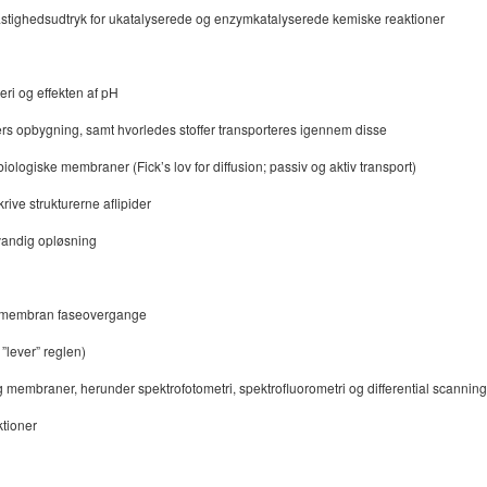
 hastighedsudtryk for ukatalyserede og enzymkatalyserede kemiske reaktioner
teri og effekten af pH
aners opbygning, samt hvorledes stoffer transporteres igennem disse
iologiske membraner (Fick’s lov for diffusion; passiv og aktiv transport)
ive strukturerne aflipider
 vandig opløsning
re membran faseovergange
”lever” reglen)
 membraner, herunder spektrofotometri, spektrofluorometri og differential scanning
ktioner