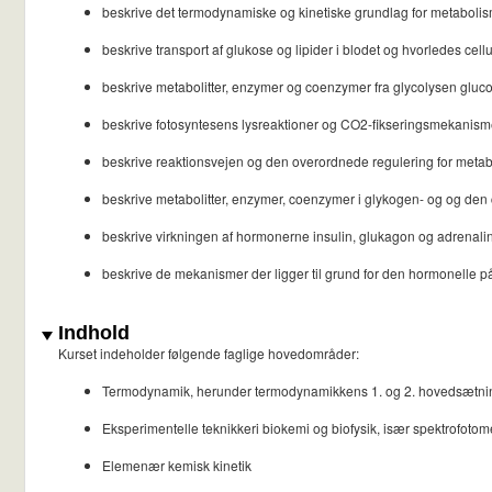
beskrive det termodynamiske og kinetiske grundlag for metabolism
beskrive transport af glukose og lipider i blodet og hvorledes cel
beskrive metabolitter, enzymer og coenzymer fra glycolysen gluco
beskrive fotosyntesens lysreaktioner og CO2-fikseringsmekanisme
beskrive reaktionsvejen og den overordnede regulering for metabo
beskrive metabolitter, enzymer, coenzymer i glykogen- og og den
beskrive virkningen af hormonerne insulin, glukagon og adrenali
beskrive de mekanismer der ligger til grund for den hormonelle på
Indhold
Kurset indeholder følgende faglige hovedområder:
Termodynamik, herunder termodynamikkens 1. og 2. hovedsætni
Eksperimentelle teknikkeri biokemi og biofysik, især spektrofotom
Elemenær kemisk kinetik