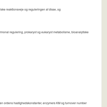
ske reaktionsveje og reguleringen af disse, og
ormonal regulering, prokaryot og eukaryot metabolisme, bioanalytiske
g anden ordens hastighedskonstanter, enzymers KM og turnover number