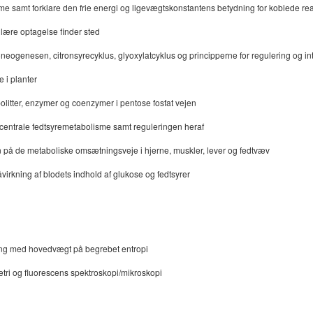
e samt forklare den frie energi og ligevægtskonstantens betydning for koblede rea
lulære optagelse finder sted
neogenesen, citronsyrecyklus, glyoxylatcyklus og principperne for regulering og in
 i planter
litter, enzymer og coenzymer i pentose fosfat vejen
 centrale fedtsyremetabolisme samt reguleringen heraf
n på de metaboliske omsætningsveje i hjerne, muskler, lever og fedtvæv
virkning af blodets indhold af glukose og fedtsyrer
ng med hovedvægt på begrebet entropi
etri og fluorescens spektroskopi/mikroskopi