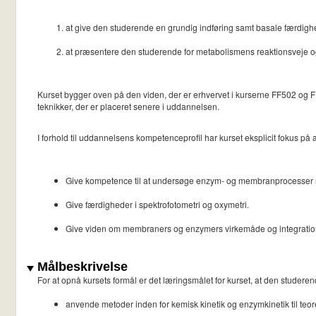
at give den studerende en grundig indføring samt basale færdighe
at præsentere den studerende for metabolismens reaktionsveje o
Kurset bygger oven på den viden, der er erhvervet i kurserne FF502 og FF
teknikker, der er placeret senere i uddannelsen.
I forhold til uddannelsens kompetenceprofil har kurset eksplicit fokus på a
Give kompetence til at undersøge enzym- og membranprocesser
Give færdigheder i spektrofotometri og oxymetri.
Give viden om membraners og enzymers virkemåde og integratio
Målbeskrivelse
For at opnå kursets formål er det læringsmålet for kurset, at den studeren
anvende metoder inden for kemisk kinetik og enzymkinetik til te