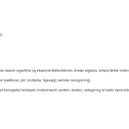
3.
som logaritme og eksponentialfunktioner, lineær algebra, simple første ordens differ
 reaktioner, pH, ionstyrke, ligevægt, kemisk navngivning).
f biologiske molekyler (nukleinsyrer, protein, lipider), opbygning af celler samt sub