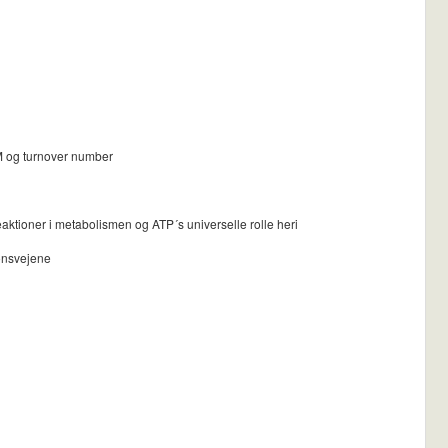
KM og turnover number
aktioner i metabolismen og ATP´s universelle rolle heri
ionsvejene