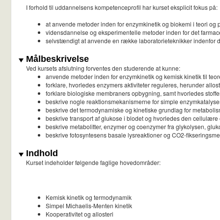
I forhold til uddannelsens kompetenceprofil har kurset eksplicit fokus på:
at anvende metoder inden for enzymkinetik og biokemi i teori og p
vidensdannelse og eksperimentelle metoder inden for det farmac
selvstændigt at anvende en række laboratorieteknikker indenfor
Målbeskrivelse
Ved kursets afslutning forventes den studerende at kunne:
anvende metoder inden for enzymkinetik og kemisk kinetik til teo
forklare, hvorledes enzymers aktiviteter reguleres, herunder allost
forklare biologiske membraners opbygning, samt hvorledes stoffe
beskrive nogle reaktionsmekanismerne for simple enzymkatalyse
beskrive det termodynamiske og kinetiske grundlag for metabolism
beskrive transport af glukose i blodet og hvorledes den cellulære
beskrive metabolitter, enzymer og coenzymer fra glykolysen, gluk
beskrive fotosyntesens basale lysreaktioner og CO2-fikseringsmek
Indhold
Kurset indeholder følgende faglige hovedområder:
Kemisk kinetik og termodynamik
Simpel Michaelis-Menten kinetik
Kooperativitet og allosteri