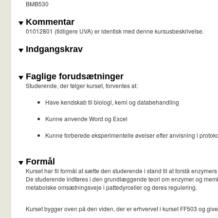
BMB530
Kommentar
01012801 (tidligere UVA) er identisk med denne kursusbeskrivelse.
Indgangskrav
Faglige forudsætninger
Studerende, der følger kurset, forventes at:
Have kendskab til biologi, kemi og databehandling
Kunne anvende Word og Excel
Kunne forberede eksperimentelle øvelser efter anvisning i protok
Formål
Kurset har til formål at sætte den studerende i stand til at forstå enzy
De studerende indføres i den grundlæggende teori om enzymer og membr
metabolske omsætningsveje i pattedyrceller og deres regulering.
Kurset bygger oven på den viden, der er erhvervet i kurset FF503 og giver 