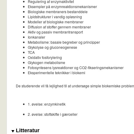
Regulering af enzymaktivitet
Eksempler på enzymreaktionsmekanismer
Biologiske membraners bestanddele
Lipidstrukturer i vandig opløsning
Modeller af biologiske membraner
Diffusion af stoffer gennem membraner
Aktiv og passiv membrantransport
Ionkanaler
Metabolisme: basale begreber og principper
Glykolyse og gluconeogenese
TCA
Oxidativ fosforylering
Glykogen metabolisme
Fotosyntesens lysreaktioner og CO2-fikseringsmekanismer
Eksperimentelle teknikker i biokemi
De studerende vil få lejlighed til at undersøge simple biokemiske problem
1. øvelse: enzymkinetik
2. øvelse: stoftskifte i gærceller
Litteratur