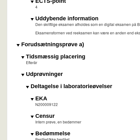
ECTS-point
4
Uddybende information
Den skriftlige eksamen afholdes som en digital eksamen på Bla
Eksamensformen ved reeksamen kan være en anden end ek
Forudsætningsprøve a)
Tidsmæssig placering
Efterår
Udprøvninger
Deltagelse i laboratorieøvelser
EKA
N200009122
Censur
Intern prøve, en bedømmer
Bedømmelse
Bestået/Ikke bestået