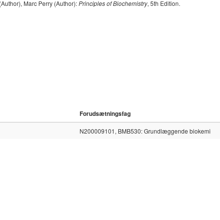
Author), Marc Perry (Author):
Principles of Biochemistry
, 5th Edition.
Forudsætningsfag
N200009101, BMB530: Grundlæggende biokemi