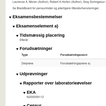
Laurence A. Moran (Author), Robert A Horton (Author), Gray Scrimgeour (
Se BlackBoard for pensumlister og yderligere litteraturhenvisninger.
Eksamensbestemmelser
Eksamenselement a)
Tidsmæssig placering
Efterår
Forudsætninger
Type
Forudsætningsnavn
Delprøve
Forudsætningsprøve a)
Udprøvninger
Rapporter over laboratorieøvelser
EKA
N200009112
Censur