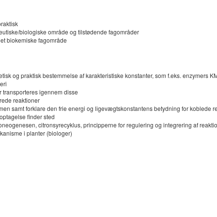
raktisk
eutiske/biologiske område og tilstødende fagområder
 det biokemiske fagområde
retisk og praktisk bestemmelse af karakteristiske konstanter, som f.eks. enzymers 
eri
r transporteres igennem disse
rede reaktioner
en samt forklare den frie energi og ligevægtskonstantens betydning for koblede re
 optagelse finder sted
oneogenesen, citronsyrecyklus, principperne for regulering og integrering af reakt
anisme i planter (biologer)