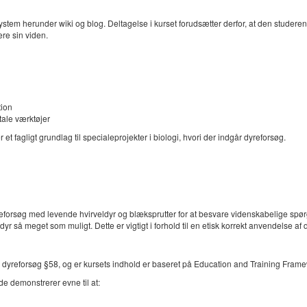
ystem herunder wiki og blog. Deltagelse i kurset forudsætter derfor, at den studerend
re sin viden.
tion
tale værktøjer
et fagligt grundlag til specialeprojekter i biologi, hvori der indgår dyreforsøg.
dyreforsøg med levende hvirveldyr og blæksprutter for at besvare videnskabelige sp
yr så meget som muligt. Dette er vigtigt i forhold til en etisk korrekt anvendelse af 
e om dyreforsøg §58, og er kursets indhold er baseret på Education and Training Fr
de demonstrerer evne til at: