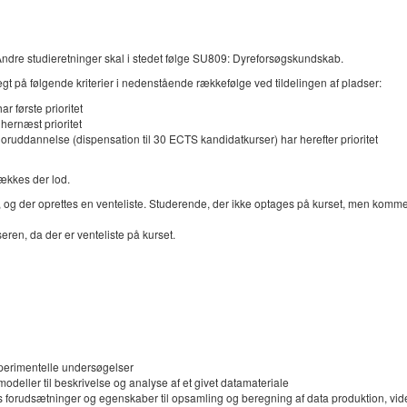
 Andre studieretninger skal i stedet følge SU809: Dyreforsøgskundskab.
 på følgende kriterier i nedenstående rækkefølge ved tildelingen af pladser:
 første prioritet
hernæst prioritet
ruddannelse (dispensation til 30 ECTS kandidatkurser) har herefter prioritet
rækkes der lod.
og der oprettes en venteliste. Studerende, der ikke optages på kurset, men kommer på 
eren, da der er venteliste på kurset.
perimentelle undersøgelser
odeller til beskrivelse og analyse af et givet datamateriale
 forudsætninger og egenskaber til opsamling og beregning af data produktion, vid