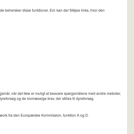
e behersker disse funktioner. Evt. kan der tilføjes links, hvor den
ørgsmål, når det ikke er muligt at besvare spørgsmålene med andre metoder,
dyreforsøg og de lovmæssige krav, der stilles til dyreforsøg.
amework fra den Europæiske Kommission, funktion A og D.