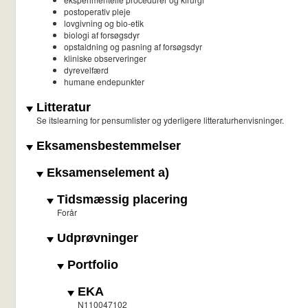
postoperativ pleje
lovgivning og bio-etik
biologi af forsøgsdyr
opstaldning og pasning af forsøgsdyr
kliniske observeringer
dyrevelfærd
humane endepunkter
Litteratur
Se itslearning for pensumlister og yderligere litteraturhenvisninger.
Eksamensbestemmelser
Eksamenselement a)
Tidsmæssig placering
Forår
Udprøvninger
Portfolio
EKA
N110047102