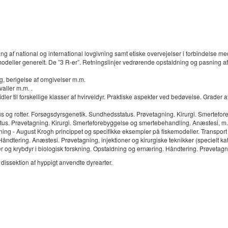
 af national og international lovgivning samt etiske overvejelser i forbindelse m
eller generelt. De ”3 R-er”. Retningslinjer vedrørende opstaldning og pasning af dy
, berigelse af omgivelser m.m.
aller m.m. .
er til forskellige klasser af hvirveldyr. Praktiske aspekter ved bedøvelse. Grader
us og rotter. Forsøgsdyrsgenetik. Sundhedsstatus. Prøvetagning. Kirurgi. Smertefo
tus. Prøvetagning. Kirurgi. Smerteforebyggelse og smertebehandling. Anæstesi, m.
ning - August Krogh princippet og specifikke eksempler på fiskemodeller. Transport 
ndtering. Anæstesi. Prøvetagning, injektioner og kirurgiske teknikker (specielt ka
og krybdyr i biologisk forskning. Opstaldning og ernæring. Håndtering. Prøvetagnin
issektion af hyppigt anvendte dyrearter.