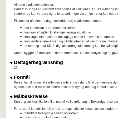
Almene studiekompetencer:
I kurset vil indgå en udstrakt anvendelse af funktioner i SDU’s e-læringss
studerende kan vurdere egne forudsætninger via en test, eller kan opdate
Eksempler på almene (fagoverskridende) studiekompetencer:
har kendskab til laboratoriesikkerhed
kan samarbejde i forskellige læringssituationer
kan søge informationer om faglige emner i relevante databaser
kan vurdere relevansen og pålideligheden af den fundne informa
er fortrolig med SDUs digitale læringsplatform og kan benytte digi
Kurset bygger på den viden, der er erhvervet i kurset Zoofysiologi og giver 
Deltagerbegrænsning
20
Formål
Kurset har til formål at sætte den studerende i stand til at gennemføre 
og desuden at sikre at minimere antallet af dyr og ubehag for det enkelte d
Målbeskrivelse
Kurset giver kvalifikation til at medvirke i dyreforsøg jf. Bekendgørels
For at opnå kursets formål er det læringsmålet for kurset, at den studeren
håndtere forsøgsdyr sikkert og korrekt
anvende anæstesi i forsøgsdyr