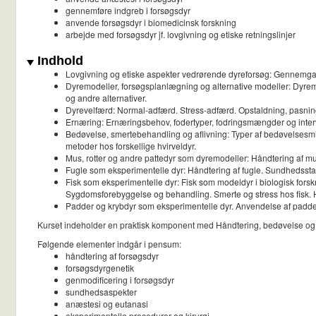
gennemføre indgreb i forsøgsdyr
anvende forsøgsdyr i biomedicinsk forskning
arbejde med forsøgsdyr jf. lovgivning og etiske retningslinjer
Indhold
Lovgivning og etiske aspekter vedrørende dyreforsøg: Gennemgang
Dyremodeller, forsøgsplanlægning og alternative modeller: Dyremod
og andre alternativer.
Dyrevelfærd: Normal-adfærd. Stress-adfærd. Opstaldning, pasning
Ernæring: Ernæringsbehov, fodertyper, fodringsmængder og interv
Bedøvelse, smertebehandling og aflivning: Typer af bedøvelsesmidl
metoder hos forskellige hvirveldyr.
Mus, rotter og andre pattedyr som dyremodeller: Håndtering af m
Fugle som eksperimentelle dyr: Håndtering af fugle. Sundhedssta
Fisk som eksperimentelle dyr: Fisk som modeldyr i biologisk forsk
Sygdomsforebyggelse og behandling. Smerte og stress hos fisk. Hå
Padder og krybdyr som eksperimentelle dyr. Anvendelse af padder 
Kurset indeholder en praktisk komponent med Håndtering, bedøvelse og d
Følgende elementer indgår i pensum:
håndtering af forsøgsdyr
forsøgsdyrgenetik
genmodificering i forsøgsdyr
sundhedsaspekter
anæstesi og eutanasi
eksperimentelle procedurer og kirurgi