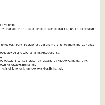
ed dyreforsøg
r. Planlægning af forsøg (forsøgsdesign og statistik). Brug af cellekulturer
 af anæstesi. Kirurgi. Postoperativ behandling. Smertebehandling. Euthanasi-
rebyggelse og smertebehandling. Anæstesi, m.v.
v.
og opstaldning. Akvarietyper. Vandkvalitet og kritiske vandparametre.
teterindsættelse). Euthanasi.
g, injektioner og kirurgiske teknikker. Euthanasi.