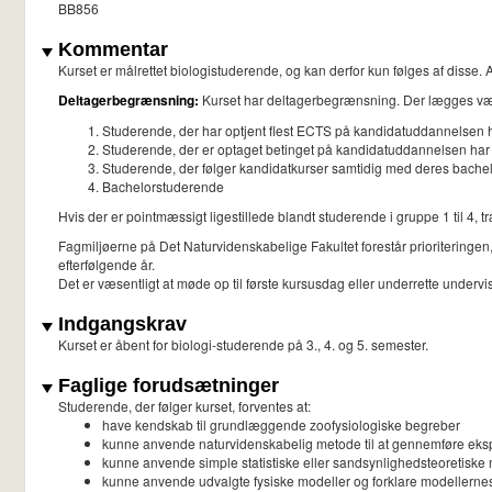
BB856
Kommentar
Kurset er målrettet biologistuderende, og kan derfor kun følges af disse.
Deltagerbegrænsning:
Kurset har deltagerbegrænsning. Der lægges vægt
Studerende, der har optjent flest ECTS på kandidatuddannelsen har
Studerende, der er optaget betinget på kandidatuddannelsen har 
Studerende, der følger kandidatkurser samtidig med deres bachelo
Bachelorstuderende
Hvis der er pointmæssigt ligestillede blandt studerende i gruppe 1 til 4, t
Fagmiljøerne på Det Naturvidenskabelige Fakultet forestår prioriteringen, 
efterfølgende år.
Det er væsentligt at møde op til første kursusdag eller underrette undervis
Indgangskrav
Kurset er åbent for biologi-studerende på 3., 4. og 5. semester.
Faglige forudsætninger
Studerende, der følger kurset, forventes at:
have kendskab til grundlæggende zoofysiologiske begreber
kunne anvende naturvidenskabelig metode til at gennemføre eks
kunne anvende simple statistiske eller sandsynlighedsteoretiske m
kunne anvende udvalgte fysiske modeller og forklare modellernes