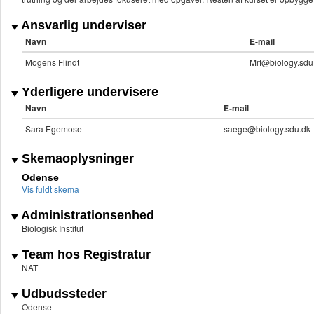
Ansvarlig underviser
Navn
E-mail
Mogens Flindt
Mrf@biology.sdu
Yderligere undervisere
Navn
E-mail
Sara Egemose
saege@biology.sdu.dk
Skemaoplysninger
Odense
Vis fuldt skema
Administrationsenhed
Biologisk Institut
Team hos Registratur
NAT
Udbudssteder
Odense