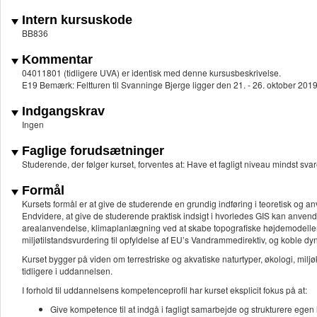
Intern kursuskode
BB836
Kommentar
04011801 (tidligere UVA) er identisk med denne kursusbeskrivelse.
E19 Bemærk: Feltturen til Svanninge Bjerge ligger den 21. - 26. oktober 2019
Indgangskrav
Ingen
Faglige forudsætninger
Studerende, der følger kurset, forventes at: Have et fagligt niveau mindst sva
Formål
Kursets formål er at give de studerende en grundig indføring i teoretisk og an
Endvidere, at give de studerende praktisk indsigt i hvorledes GIS kan anven
arealanvendelse, klimaplanlægning ved at skabe topografiske højdemodelle
miljøtilstandsvurdering til opfyldelse af EU’s Vandrammedirektiv, og koble d
Kurset bygger på viden om terrestriske og akvatiske naturtyper, økologi, miljøk
tidligere i uddannelsen.
I forhold til uddannelsens kompetenceprofil har kurset eksplicit fokus på at:
Give kompetence til at indgå i fagligt samarbejde og strukturere egen