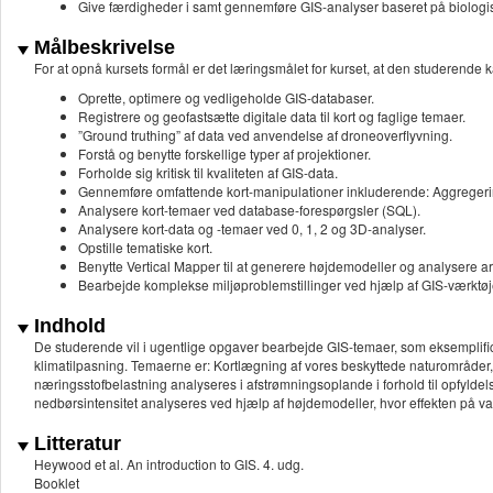
Give færdigheder i samt gennemføre GIS-analyser baseret på biologiske
Målbeskrivelse
For at opnå kursets formål er det læringsmålet for kurset, at den studerend
Oprette, optimere og vedligeholde GIS-databaser.
Registrere og geofastsætte digitale data til kort og faglige temaer.
”Ground truthing” af data ved anvendelse af droneoverflyvning.
Forstå og benytte forskellige typer af projektioner.
Forholde sig kritisk til kvaliteten af GIS-data.
Gennemføre omfattende kort-manipulationer inkluderende: Aggregering,
Analysere kort-temaer ved database-forespørgsler (SQL).
Analysere kort-data og -temaer ved 0, 1, 2 og 3D-analyser.
Opstille tematiske kort.
Benytte Vertical Mapper til at generere højdemodeller og analysere a
Bearbejde komplekse miljøproblemstillinger ved hjælp af GIS-værktøjer 
Indhold
De studerende vil i ugentlige opgaver bearbejde GIS-temaer, som eksemplifi
klimatilpasning. Temaerne er: Kortlægning af vores beskyttede naturområder,
næringsstofbelastning analyseres i afstrømningsoplande i forhold til opfyl
nedbørsintensitet analyseres ved hjælp af højdemodeller, hvor effekten på va
Litteratur
Heywood et al. An introduction to GIS. 4. udg.
Booklet