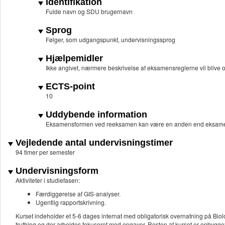
Identifikation
Fulde navn og SDU brugernavn
Sprog
Følger, som udgangspunkt, undervisningssprog
Hjælpemidler
Ikke angivet, nærmere beskrivelse af eksamensreglerne vil blive of
ECTS-point
10
Uddybende information
Eksamensformen ved reeksamen kan være en anden end eksame
Vejledende antal undervisningstimer
94 timer per semester
Undervisningsform
Aktiviteter i studiefasen:
Færdiggørelse af GIS-analyser.
Ugentlig rapportskrivning.
Kurset indeholder et 5-6 dages internat med obligatorisk overnatning på Biolo
truthing og der arbejdes fokuseret med opgaver. Resten af kurset er opbygget i