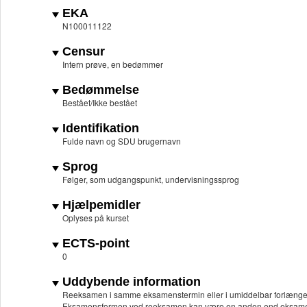
EKA
N100011122
Censur
Intern prøve, en bedømmer
Bedømmelse
Bestået/Ikke bestået
Identifikation
Fulde navn og SDU brugernavn
Sprog
Følger, som udgangspunkt, undervisningssprog
Hjælpemidler
Oplyses på kurset
ECTS-point
0
Uddybende information
Reeksamen i samme eksamenstermin eller i umiddelbar forlængel
Eksamensformen ved reeksamen kan være en anden end eksame