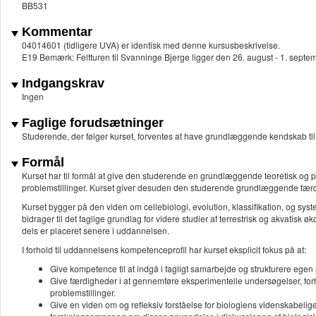
BB531
Kommentar
04014601 (tidligere UVA) er identisk med denne kursusbeskrivelse.
E19 Bemærk: Feltturen til Svanninge Bjerge ligger den 26. august - 1. septe
Indgangskrav
Ingen
Faglige forudsætninger
Studerende, der følger kurset, forventes at have grundlæggende kendskab til ce
Formål
Kurset har til formål at give den studerende en grundlæggende teoretisk og pra
problemstillinger. Kurset giver desuden den studerende grundlæggende færdi
Kurset bygger på den viden om cellebiologi, evolution, klassifikation, og syst
bidrager til det faglige grundlag for videre studier af terrestrisk og akvatisk 
dels er placeret senere i uddannelsen.
I forhold til uddannelsens kompetenceprofil har kurset eksplicit fokus på at:
Give kompetence til at indgå i fagligt samarbejde og strukturere egen
Give færdigheder i at gennemføre eksperimentelle undersøgelser, forhol
problemstillinger.
Give en viden om og refleksiv forståelse for biologiens videnskabeli