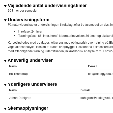
Vejledende antal undervisningstimer
90 timer per semester
Undervisningsform
På naturvidenskab er undervisningen tilrettelagt efter trefasemodellen dvs. in
Introfase: 24 timer
Træningsfase: 66 timer, heraf: laboratorieøvelser: 36 timer og ekskurs
Kurset indledes med tre dages feltkursus med obligatorisk overnatning på Bio
vegetationsanalyse. Resten af kurset er opbygget i lektioner á 1 times forelæ
med efterfølgende træning i identifikation, mikroskopisk analyse m.m. Endv
Ansvarlig underviser
Navn
E-mail
Bo Thamdrup
bot@biology.sdu.
Yderligere undervisere
Navn
E-mail
Johan Dahlgren
dahlgren@biology.sdu.
Skemaoplysninger