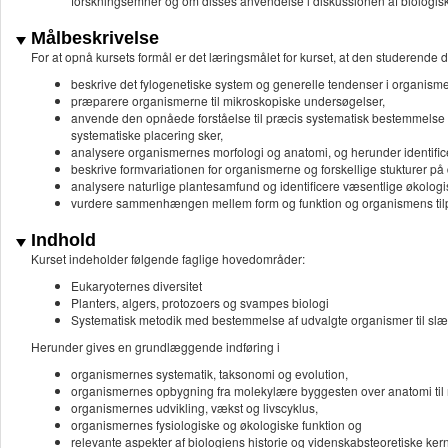
forskningsemner og om disses anvendelse i diskussionen af biologiske
Målbeskrivelse
For at opnå kursets formål er det læringsmålet for kurset, at den studerende d
beskrive det fylogenetiske system og generelle tendenser i organism
præparere organismerne til mikroskopiske undersøgelser,
anvende den opnåede forståelse til præcis systematisk bestemmelse a
systematiske placering sker,
analysere organismernes morfologi og anatomi, og herunder identifice
beskrive formvariationen for organismerne og forskellige stukturer på
analysere naturlige plantesamfund og identificere væsentlige økologisk
vurdere sammenhængen mellem form og funktion og organismens tilpa
Indhold
Kurset indeholder følgende faglige hovedområder:
Eukaryoternes diversitet
Planters, algers, protozoers og svampes biologi
Systematisk metodik med bestemmelse af udvalgte organismer til slægt
Herunder gives en grundlæggende indføring i
organismernes systematik, taksonomi og evolution,
organismernes opbygning fra molekylære byggesten over anatomi til 
organismernes udvikling, vækst og livscyklus,
organismernes fysiologiske og økologiske funktion og
relevante aspekter af biologiens historie og videnskabsteoretiske ke