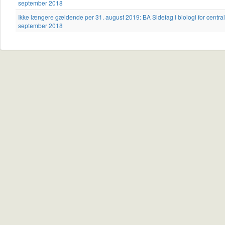
september 2018
Ikke længere gældende per 31. august 2019: BA Sidefag i biologi for central
september 2018