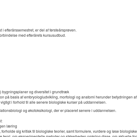
 efterårssemestret, er del af førsteårsprøven.
i forbindelse med efterårets kursusudbud.
s) bygningsplaner og diversitet i grundtræk
sifikation på basis af embryologiudvikling, morfologi og anatomi herunder betydnin
r vigtigt i forhold til alle senere biologiske kurser på uddannelsen.
opulationsbiologi og økotoksikologi, der er placeret senere i uddannelsen.
t:
egen læring
holde sig kritisk til biologiske teorier, samt formulere, vurdere og løse biologiske
ige teori, om eksperimentelle metoder og sikkerheden omkring disse, om aktuelle f