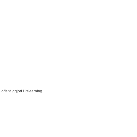
ffentliggjort i itslearning.