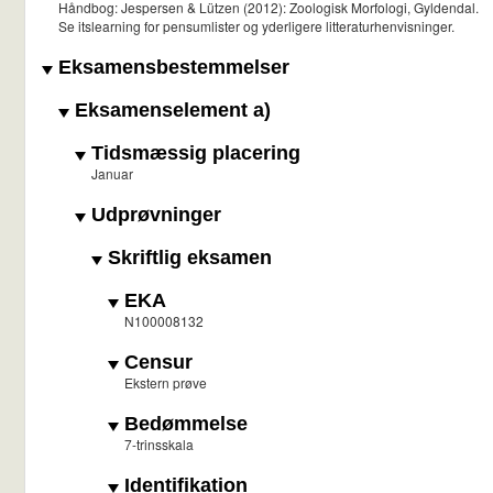
Håndbog: Jespersen & Lützen (2012): Zoologisk Morfologi, Gyldendal.
Se itslearning for pensumlister og yderligere litteraturhenvisninger.
Eksamensbestemmelser
Eksamenselement a)
Tidsmæssig placering
Januar
Udprøvninger
Skriftlig eksamen
EKA
N100008132
Censur
Ekstern prøve
Bedømmelse
7-trinsskala
Identifikation