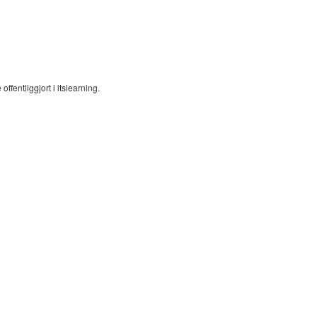
ffentliggjort i itslearning.