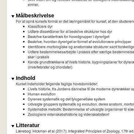
emner.
Målbeskrivelse
For at opnå kursets formål er det læringsmålet for kurset, at den studeren
Klassificere dyr
Udføre dissektioner for at beskrive strukturer hos dyr
Beskrive karaktertræk for hovedgrupper i dyreriget
Beskrive, hvordan dyreriget er formet af evolutionære principper
Identificere morfologiske og anatomiske strukturer samt forskellige
Udføre bestemmelsesarbejde i praksis efter særlige bestemmelsesn
sker i praksis
Kende grundtrækkene af livets historie, bygningsplaner for dyre
(invertebrater og chordater)
Indhold
Kurset indeholder følgende faglige hovedområder:
Livets historie, fra Jordens dannelse til de moderne dyrerækker o
Human evolution
Dyrenes systematik og det fylogenetiske system
Udvalgte gruppers systematik og evolution, deres anatomi, morfol
Systematisk metodik: Bestemmelse af udvalgte organismer til slæg
Zoologiens videnskabshistorie og videnskabsteori
Litteratur
Lærebog: Hickman et al (2017): Integrated Principles of Zoology, 17th ed