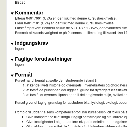
BB525
Kommentar
Efterår 04017001 (UVA) er identisk med denne kursusbeskrivelse.
Forår 04017101 (UVA) er identisk med denne kursusbeskrivelse.
Førsteårsprøven: Bemærk at kun de 5 ECTS af BB525, der evalueres sidst i
Bemærk at kursets varighed er på 2. semestre, tilmelding til kurset sker 
Indgangskrav
Ingen
Faglige forudsætninger
Ingen
Formål
Kurset har til formål at sætte den studerende i stand til:
at kende livets historie og dyrerigets (invertebraters og chordater
at forstå de principper, der ligger til grund for dyrerigets klas
at forstå for dyrenes tilpasninger til det omgivende miljø, hvilket e
Kurset giver et fagligt grundlag for at studere bl.a. fysiologi, økologi, p
I forhold til uddannelsens kompetenceprofil har kurset eksplicit fokus på a
Give kompetence til at indgå i fagligt samarbejde og strukturere 
Give færdigheder i at gennemføre eksperimentelle undersøgelser, for
Give viden om og refleksiv forståelse for biologiens videnskabel