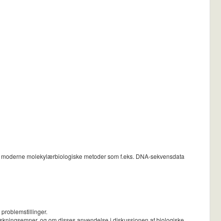
gen af moderne molekylærbiologiske metoder som f.eks. DNA-sekvensdata
 problemstillinger.
orskningsemner, og om disses anvendelse i diskussionen af biologiske