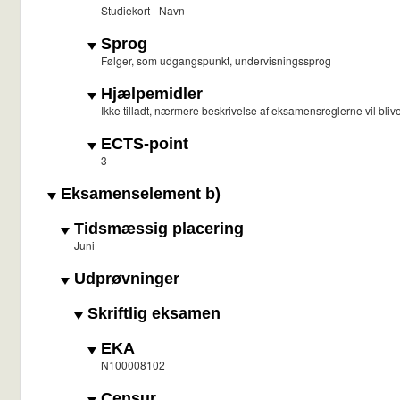
Studiekort - Navn
Sprog
Følger, som udgangspunkt, undervisningssprog
Hjælpemidler
Ikke tilladt, nærmere beskrivelse af eksamensreglerne vil blive o
ECTS-point
3
Eksamenselement b)
Tidsmæssig placering
Juni
Udprøvninger
Skriftlig eksamen
EKA
N100008102
Censur