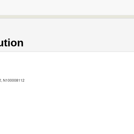
ution
2, N100008112