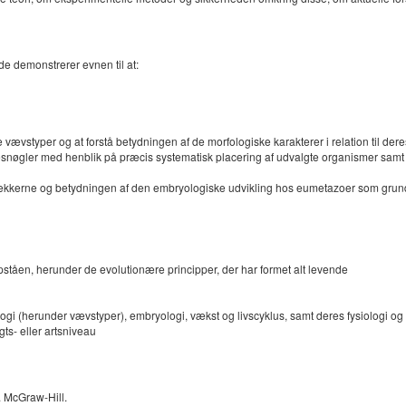
de demonstrerer evnen til at:
 vævstyper og at forstå betydningen af de morfologiske karakterer i relation til dere
øgler med henblik på præcis systematisk placering af udvalgte organismer samt at
rækkerne og betydningen af den embryologiske udvikling hos eumetazoer som grundla
pståen, herunder de evolutionære principper, der har formet alt levende
ogi (herunder vævstyper), embryologi, vækst og livscyklus, samt deres fysiologi og
ts- eller artsniveau
. McGraw-Hill.