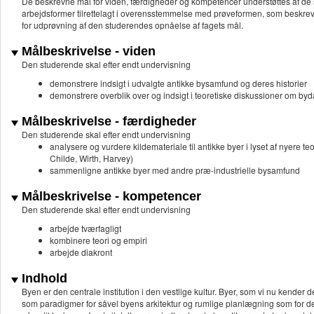
De beskrevne mål for viden, færdigheder og kompetencer understøttes af de 
arbejdsformer tilrettelagt i overensstemmelse med prøveformen, som besk
for udprøvning af den studerendes opnåelse af fagets mål.
Målbeskrivelse - viden
Den studerende skal efter endt undervisning
demonstrere indsigt i udvalgte antikke bysamfund og deres historier
demonstrere overblik over og indsigt i teoretiske diskussioner om by
Målbeskrivelse - færdigheder
Den studerende skal efter endt undervisning
analysere og vurdere kildemateriale til antikke byer i lyset af nyere 
Childe, Wirth, Harvey)
sammenligne antikke byer med andre præ-industrielle bysamfund
Målbeskrivelse - kompetencer
Den studerende skal efter endt undervisning
arbejde tværfagligt
kombinere teori og empiri
arbejde diakront
Indhold
Byen er den centrale institution i den vestlige kultur. Byer, som vi nu kender 
som paradigmer for såvel byens arkitektur og rumlige planlægning som for 