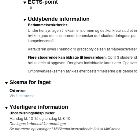
ECTS-point
10
Uddybende information
Bedømmelseskriterier:
Under hensyntagen til eksamensformen og det konkrete studietrin 
hvilken grad den studerende behersker de i studieordningens punk
kompetencemål.
Karakteren gives i henhold til gradsopfyldelsen af målbeskrivelse
Flere studerende kan bidrage til besvarelsen:
Op til 3 studeren
hvilke dele af opgaven. Der gives individuelle karakterer. Opgav
Omprøven/reeksamen afvikles efter bestemmelserne gældende fo
Skema for faget
Odense
Vis fuldt skema
Yderligere information
Undervisningstidspunkter
Mandag kl. 13-15 og torsdag kl. 8-10
Der tages forbehold for ændringer.
Se nærmere oplysninger i MitSkema/ovenstående link til MitSkema.