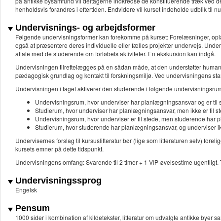
på antikke bysamfund vil deltagerne indkredse de konstituerende træk ved de
henholdsvis forandres i eftertiden. Endvidere vil kurset indeholde udblik til 
Undervisnings- og arbejdsformer
Følgende undervisningsformer kan forekomme på kurset: Forelæsninger, oplæg
også at præsentere deres individuelle eller fælles projekter undervejs. Und
aftale med de studerende om forløbets aktiviteter. En ekskursion kan indgå.
Undervisningen tilrettelægges på en sådan måde, at den understøtter humanio
pædagogisk grundlag og kontakt til forskningsmiljø. Ved undervisningens sta
Undervisningen i faget aktiverer den studerende i følgende undervisningsru
Undervisningsrum, hvor underviser har planlægningsansvar og er til 
Studierum, hvor underviser har planlægningsansvar, men ikke er til s
Undervisningsrum, hvor underviser er til stede, men studerende har p
Studierum, hvor studerende har planlægningsansvar, og underviser ikk
Undervisernes forslag til kursuslitteratur bør (lige som litteraturen selv) f
kursets emner på dette tidspunkt.
Undervisningens omfang: Svarende til 2 timer + 1 VIP-øvelsestime ugentligt. T
Undervisningssprog
Engelsk
Pensum
1000 sider i kombination af kildetekster, litteratur om udvalgte antikke byer s