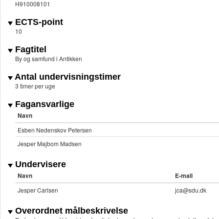
H910008101
ECTS-point
10
Fagtitel
By og samfund i Antikken
Antal undervisningstimer
3 timer per uge
Fagansvarlige
Navn
Esben Nedenskov Petersen
Jesper Majbom Madsen
Undervisere
Navn
E-mail
Jesper Carlsen
jca@sdu.dk
Overordnet målbeskrivelse