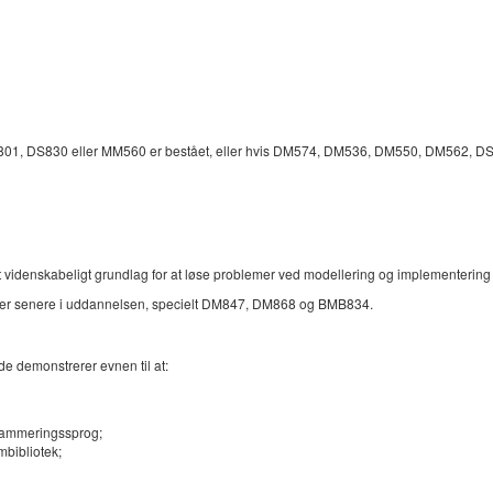
1, DS830 eller MM560 er bestået, eller hvis DM574, DM536, DM550, DM562, DS800
r et videnskabeligt grundlag for at løse problemer ved modellering og implementeri
rser senere i uddannelsen, specielt DM847, DM868 og BMB834.
de demonstrerer evnen til at:
grammeringssprog;
mbibliotek;