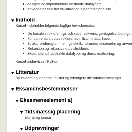
designe og implementere abstrakte datatyper;
anvende basale træstrukturer og algoritmer for disse.
Indhold
Kurset indeholder følgende faglige hovedområder:
De basale struktureringsredskaber sekvens, gentagelse, betinget 
Fundamentale datastrukturer som lister, maps, træer.
Struktureretprogrammeringsteknik, herunder eksempler og anven
Rekursion og rekursive data strukturer.
Eksempler på abstrakte datatyper og deres realisering.
Kurset undervises i Python.
Litteratur
Se itslearning for pensumlister og yderligere litteraturhenvisninger.
Eksamensbestemmelser
Eksamenselement a)
Tidsmæssig placering
Efterår og januar
Udprøvninger