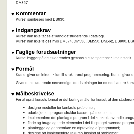
DM857
Kommentar
Kurset samlæses med DS830.
Indgangskrav
Kurset kan ikke tages af kandidatstuderende i datalogi.
Kurset kan ikke følges hvis DM574, DM536, DM550, DM562, DS800, DS80
Faglige forudsætninger
Kurset bygger på de studerendes gymnasiale kompetencer i matematik.
Formål
Kurset giver en introduktion til struktureret programmering. Kurset give
Giver den studerende nødvendige forudsætninger for emner i andre ku
Målbeskrivelse
For at opnå kursets formål er det læringsmålet for kurset, at den studeren
designe modeller for konkrete problemer;
udarbejde en programstruktur baseret på modellen;
implementere det planlagte program i det konkret anvendte pro
finde og bruge egnede elementer i det til sproget hørende progra
planlægge og gennemføre en afprøvning af programmet;
designe og implementere rekursiv løsning af problemer;