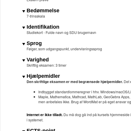
Bedømmelse
7-trinsskala
Identifikation
Studiekort - Fulde navn og SDU brugernavn
Sprog
Følger, som udgangspunkt, undervisningssprog
Varighed
Skriftlig eksamen: 3 timer
Hjælpemidler
Den skriftlige eksamen er med begrænsede hjælpemidler.
Det 
Indbygget standardlommeregner i hhv. Windows/macOS/L
Maple, Mathematica, Mathcad, MathLab, GeoGebra Apps, R (h
men anbefales ikke. Brug af WordMat er på eget ansvar og 
Internet er ikke tilladt.
Du må dog gå ind på kursets hjemmeside i i
i systemet.
ECTS-point