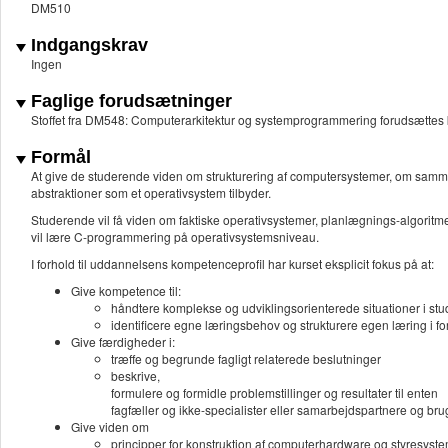
DM510
Indgangskrav
Ingen
Faglige forudsætninger
Stoffet fra DM548: Computerarkitektur og systemprogrammering forudsættes 
Formål
At give de studerende viden om strukturering af computersystemer, om samme
abstraktioner som et operativsystem tilbyder.
Studerende vil få viden om faktiske operativsystemer, planlægnings-algorit
vil lære C-programmering på operativsystemsniveau.
I forhold til uddannelsens kompetenceprofil har kurset eksplicit fokus på at:
Give kompetence til:
håndtere komplekse og udviklingsorienterede situationer i 
identificere egne læringsbehov og strukturere egen læring i fo
Give færdigheder i:
træffe og begrunde fagligt relaterede beslutninger
beskrive,
formulere og formidle problemstillinger og resultater til enten
fagfæller og ikke-specialister eller samarbejdspartnere og br
Give viden om
principper for konstruktion af computerhardware og styresyste