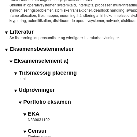
Struktur af operativsystemer, systemkald, interrupts, processer, multi-thread
synkroniseringsproblemer, atomiske transaktioner, deadlock handling, swap
frame allocation, filer, mapper, mounting, håndtering af fri hukommelse, disk
kryptering, autentifikation, distribuerede operativsystemer, netværk, distribu
Litteratur
Se itslearning for pensumlister og yderligere litteraturhenvisninger.
Eksamensbestemmelser
Eksamenselement a)
Tidsmæssig placering
Juni
Udprøvninger
Portfolio eksamen
EKA
N330031102
Censur
Ekstern prøve