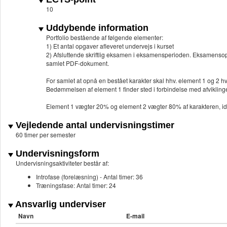
10
Uddybende information
Portfolio bestående af følgende elementer:
1) Et antal opgaver afleveret undervejs i kurset
2) Afsluttende skriftlig eksamen i eksamensperioden. Eksamensop
samlet PDF-dokument.
For samlet at opnå en bestået karakter skal hhv. element 1 og 2 hve
Bedømmelsen af element 1 finder sted i forbindelse med afvikling
Element 1 vægter 20% og element 2 vægter 80% af karakteren, i
Vejledende antal undervisningstimer
60 timer per semester
Undervisningsform
Undervisningsaktiviteter består af:
Introfase (forelæsning) - Antal timer: 36
Træningsfase: Antal timer: 24
Ansvarlig underviser
Navn
E-mail