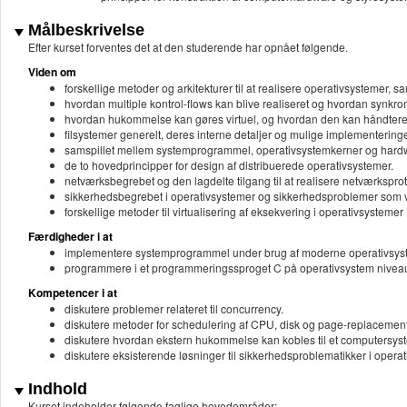
Målbeskrivelse
Efter kurset forventes det at den studerende har opnået følgende.
Viden om
forskellige metoder og arkitekturer til at realisere operativsystemer, 
hvordan multiple kontrol-flows kan blive realiseret og hvordan synkr
hvordan hukommelse kan gøres virtuel, og hvordan den kan håndtere
filsystemer generelt, deres interne detaljer og mulige implementering
samspillet mellem systemprogrammel, operativsystemkerner og hard
de to hovedprincipper for design af distribuerede operativsystemer.
netværksbegrebet og den lagdelte tilgang til at realisere netværksproto
sikkerhedsbegrebet i operativsystemer og sikkerhedsproblemer som vir
forskellige metoder til virtualisering af eksekvering i operativsysteme
Færdigheder i at
implementere systemprogrammel under brug af moderne operativsyst
programmere i et programmeringssproget C på operativsystem nivea
Kompetencer i at
diskutere problemer relateret til concurrency.
diskutere metoder for schedulering af CPU, disk og page-replacement
diskutere hvordan ekstern hukommelse kan kobles til et computersystem i
diskutere eksisterende løsninger til sikkerhedsproblematikker i operat
Indhold
Kurset indeholder følgende faglige hovedområder: