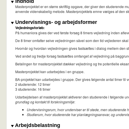
Indhold
Masterprojektet er en større skriftlig opgave, der giver den studerende
anvende videnskabelig metode. Masterprojektets emne vælges af den stu
Undervisnings- og arbejdsformer
Vejledningsforløb:
På humaniora gives der ved første forsøg 8 timers vejledning inden aflev
De 8 timer omfatter selve vejledningen såvel som den tid vejlederen skal
Hvornår og hvordan vejledningen gives fastsættes i dialog mellem den st
Ved andet og tredje forsøg fastsættes omfanget af vejledning på baggrund 
Betalingen for masterprojektet dækker vejledning og tre potentielle eksa
Masterprojektet kan udarbejdes i en gruppe.
BA-projektet kan udarbejdes i gruppe. Der gives følgende antal timer til v
2 studerende: 12 timer
3 studerende: 16 timer
Udarbejdelsen af masterprojektet aktiverer den studerende i følgende un
grundlag og kontakt til forskningsmiljø
:
Undervisningsrum, hvor underviser er til stede, men studerende h
Studierum, hvor studerende har planlægningsansvar, og underviser
Arbejdsbelastning