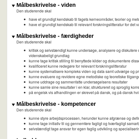
Målbeskrivelse - viden
Den studerende skal
have et grundigt kendskab til fagets kerneområder, teorier og me
have et grundigt kendskab til relevant forskningslitteratur for det
Målbeskrivelse - færdigheder
Den studerende skal
kritisk og selvstændigt kunne undersøge, analysere og diskutere 
videnskabeligt grundlag
kunne tage kritisk stilling til benyttede kilder og dokumentere diss
kvalificeret kunne redegøre for relevant forskningslitteratur
kunne systematisere kompleks viden og data samt udvælge og prio
kunne evaluere og revidere egne metodiske og teoretiske tilgang
kunne uddrage og sammenfatte undersøgelsens resultater
kunne samle sine resultater i en klar, struktureret og sproglig ko
på engelsk vis afhandlingen er skrevet på dansk, og på dansk hvi
Målbeskrivelse - kompetencer
Den studerende skal
kunne styre arbejdsprocessen, herunder kunne afgrænse og definer
kunne tage initiativ til og gennemføre fagligt og tværfagligt sama
selvstændigt tage ansvar for egen faglig udvikling og specialiser