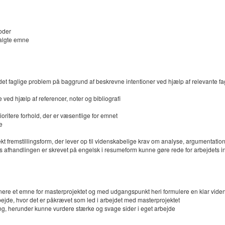
toder
 valgte emne
det faglige problem på baggrund af beskrevne intentioner ved hjælp af relevante f
e ved hjælp af referencer, noter og bibliografi
ritere forhold, der er væsentlige for emnet
e
rrekt fremstillingsform, der lever op til videnskabelige krav om analyse, argumentat
s afhandlingen er skrevet på engelsk i resumeform kunne gøre rede for arbejdets in
e et emne for masterprojektet og med udgangspunkt heri formulere en klar videnska
rbejde, hvor det er påkrævet som led i arbejdet med masterprojektet
ing, herunder kunne vurdere stærke og svage sider i eget arbejde