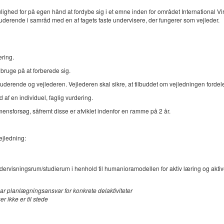
 mulighed for på egen hånd at fordybe sig i et emne inden for området Internation
derende i samråd med en af fagets faste undervisere, der fungerer som vejleder.
ering.
 bruge på at forberede sig.
uderende og vejlederen. Vejlederen skal sikre, at tilbuddet om vejledningen fordel
af en individuel, faglig vurdering.
mensforsøg, såfremt disse er afviklet indenfor en ramme på 2 år.
ejledning:
dervisningsrum/studierum i henhold til humanioramodellen for aktiv læring og akti
ar planlægningsansvar for konkrete delaktiviteter
 ikke er til stede