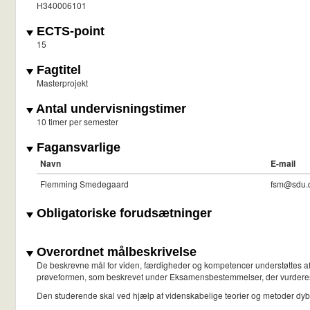
H340006101
ECTS-point
15
Fagtitel
Masterprojekt
Antal undervisningstimer
10 timer per semester
Fagansvarlige
Navn
E-mail
Flemming Smedegaard
fsm@sdu.
Obligatoriske forudsætninger
Overordnet målbeskrivelse
De beskrevne mål for viden, færdigheder og kompetencer understøttes af 
prøveformen, som beskrevet under Eksamensbestemmelser, der vurderes
Den studerende skal ved hjælp af videnskabelige teorier og metoder d