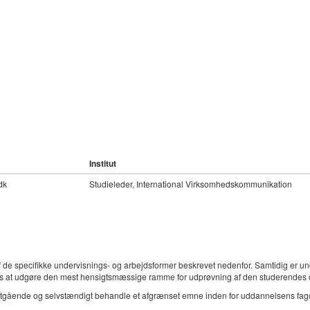
Institut
dk
Studieleder, International Virksomhedskommunikation
de specifikke undervisnings- og arbejdsformer beskrevet nedenfor. Samtidig er un
 at udgøre den mest hensigtsmæssige ramme for udprøvning af den studerendes o
ybtgående og selvstændigt behandle et afgrænset emne inden for uddannelsens fa