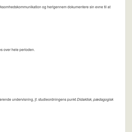
al Virksomhedskommunikation og herigennem dokumentere sin evne til at
es over hele perioden.
verende undervisning, jf. studieordningens punkt
Didaktisk, pædagogisk